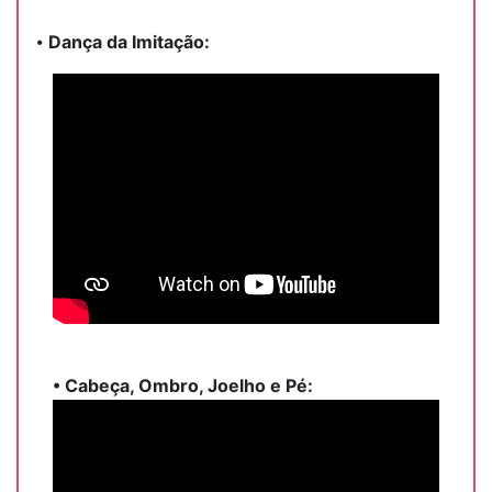
⦁
Dança da Imitação:
⦁
Cabeça, Ombro, Joelho e Pé: